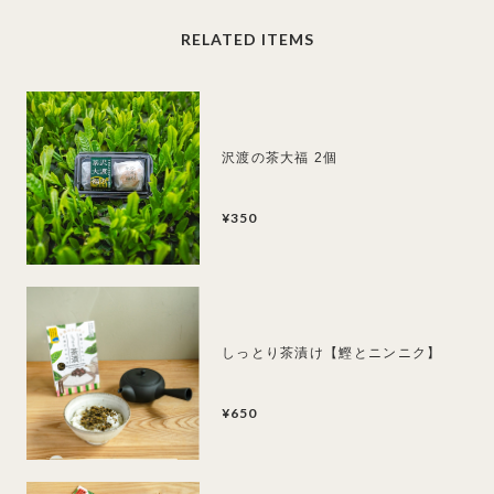
RELATED ITEMS
沢渡の茶大福 2個
¥350
しっとり茶漬け【鰹とニンニク】
¥650