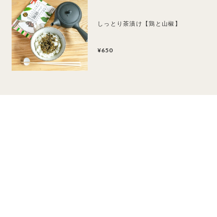
しっとり茶漬け【鶏と山椒】
¥650