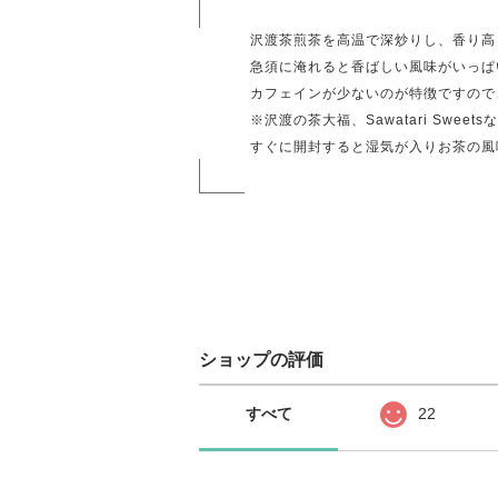
沢渡茶煎茶を高温で深炒りし、香り高
急須に淹れると香ばしい風味がいっぱ
カフェインが少ないのが特徴ですので
※沢渡の茶大福、Sawatari Sw
すぐに開封すると湿気が入りお茶の風
ショップの評価
すべて
22