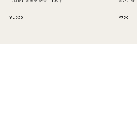
【新茶】沢渡茶 煎茶 100ｇ
青いお茶
¥1,350
¥750