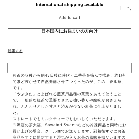
International shipping available
Add to cart
日本国内にお住まいの方向け
通報する
煎茶の収穫から約43日後に芽吹く二番茶を摘んで揉み、約1時
間ほど寝かせて自然発酵させてつくったのが、この「香ル茶」
です。
「やぶきた」とよばれる煎茶用品種の茶葉をあえて使うこと
で、一般的な紅茶で重要とされる強い香りや酸味がおさえら
れ、ふんわりとした甘さと渋みが少ない紅茶に仕上がりまし
た。
ストレートでもミルクティーでもおいしくいただけます。
※沢渡の茶大福、Sawatari Sweetsなどの冷凍商品と同時にお
買い上げの場合、クール便でお送りします。到着後すぐにお茶
商品をすぐに開封すると湿気が入りお茶の風味を損ないますの