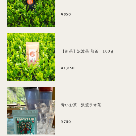
¥850
【新茶】沢渡茶 煎茶 100ｇ
¥1,350
青いお茶 沢渡ラオ茶
¥750